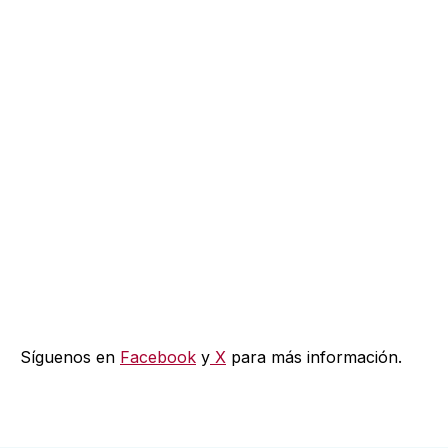
primer punto en un Mundial
Síguenos en
Facebook
y
X
para más información.