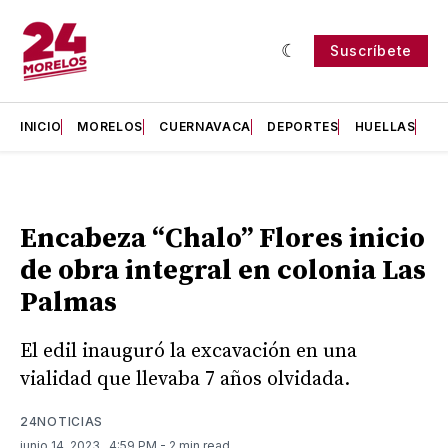
Suscríbete
INICIO
MORELOS
CUERNAVACA
DEPORTES
HUELLAS
H
Encabeza “Chalo” Flores inicio
de obra integral en colonia Las
Palmas
El edil inauguró la excavación en una
vialidad que llevaba 7 años olvidada.
24NOTICIAS
junio 14, 2023
. 4:59 PM
- 2 min read