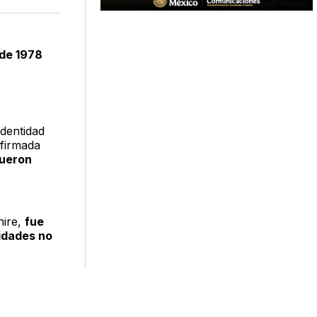
acebook
LinkedIn
Email
 de 1978
 identidad
firmada
fueron
hire,
fue
idades no