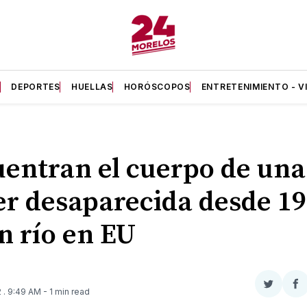
A
DEPORTES
HUELLAS
HORÓSCOPOS
ENTRETENIMIENTO - V
entran el cuerpo de una
r desaparecida desde 1
n río en EU
Compar
Co
2
. 9:49 AM
- 1 min read
en
e