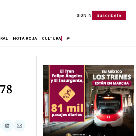
Suscríbete
SIGN IN
IRAL
NOTA ROJA
CULTURA
🔎
978
tir
mpartir
Compartir
Compartir
n
en
via