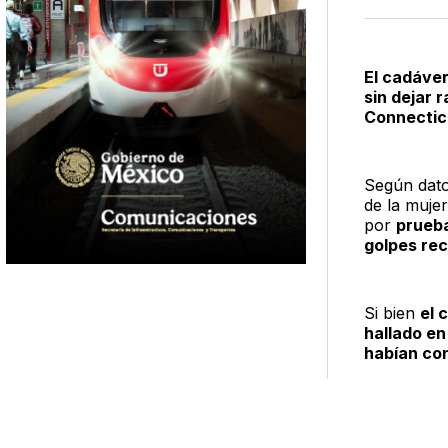
El cadáve
sin dejar r
Connecticu
Según dato
de la muje
por
prueb
golpes rec
Si bien
el 
hallado en
habían con