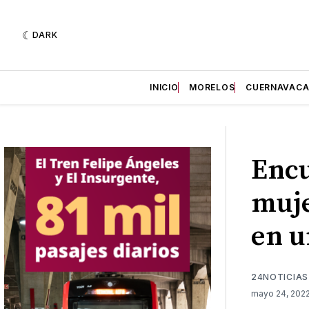
DARK
INICIO
MORELOS
CUERNAVAC
Encu
muje
en u
24NOTICIAS
mayo 24, 202