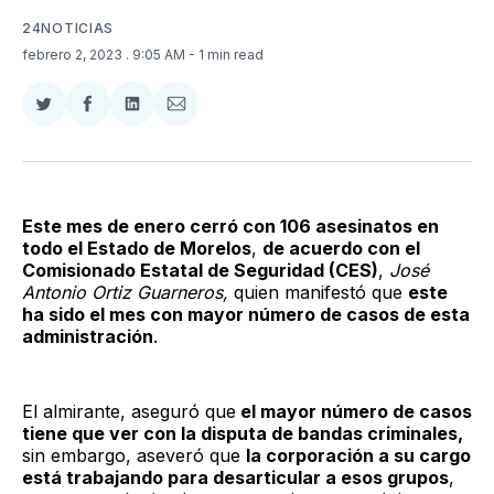
24NOTICIAS
febrero 2, 2023
. 9:05 AM
- 1 min read
Compartir
Compartir
Compartir
Compartir
en
en
en
via
Twitter
Facebook
LinkedIn
Email
Este mes de enero cerró con 106 asesinatos en
todo el Estado de Morelos
,
de acuerdo con el
Comisionado Estatal de Seguridad (CES)
,
José
Antonio Ortiz Guarneros,
quien manifestó que
este
ha sido el mes con mayor número de casos de esta
administración
.
El almirante, aseguró que
el mayor número de casos
tiene que ver con la disputa de bandas criminales,
sin embargo, aseveró que
la corporación a su cargo
está trabajando para desarticular a esos grupos
,