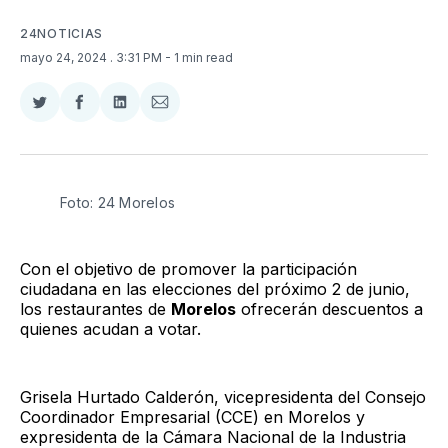
24NOTICIAS
mayo 24, 2024
. 3:31 PM
- 1 min read
Compartir
Compartir
Compartir
Compartir
en
en
en
via
Twitter
Facebook
LinkedIn
Email
Foto: 24 Morelos
Con el objetivo de promover la participación
ciudadana en las elecciones del próximo 2 de junio,
los restaurantes de
Morelos
ofrecerán descuentos a
quienes acudan a votar.
Grisela Hurtado Calderón, vicepresidenta del Consejo
Coordinador Empresarial (CCE) en Morelos y
expresidenta de la Cámara Nacional de la Industria