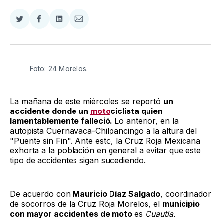
Compartir
Compartir
Compartir
Compartir
en
en
en
via
Twitter
Facebook
LinkedIn
Email
Foto: 24 Morelos.
La mañana de este miércoles se reportó
un
accidente donde un
moto
ciclista quien
lamentablemente falleció.
Lo anterior, en la
autopista Cuernavaca-Chilpancingo a la altura del
"Puente sin Fin". Ante esto, la Cruz Roja Mexicana
exhorta a la población en general a evitar que este
tipo de accidentes sigan sucediendo.
De acuerdo con
Mauricio Díaz Salgado
, coordinador
de socorros de la Cruz Roja Morelos, el
municipio
con mayor accidentes de moto
es
Cuautla.