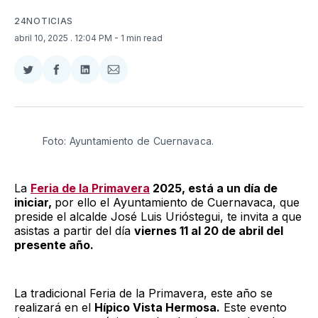
24NOTICIAS
abril 10, 2025
. 12:04 PM
- 1 min read
Compartir
Compartir
Compartir
Compartir
en
en
en
via
Twitter
Facebook
LinkedIn
Email
Foto: Ayuntamiento de Cuernavaca.
La
Feria de la Primavera
2025, está a un día de
iniciar,
por ello el Ayuntamiento de Cuernavaca, que
preside el alcalde José Luis Urióstegui, te invita a que
asistas a partir del día
viernes 11 al 20 de abril del
presente año.
La tradicional Feria de la Primavera, este año se
realizará en el
Hípico Vista Hermosa.
Este evento