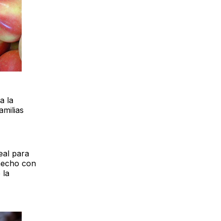
a la
amilias
eal para
 hecho con
 la