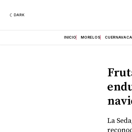
DARK
INICIO
MORELOS
CUERNAVAC
Frut
endu
nav
La Seda
reconoc