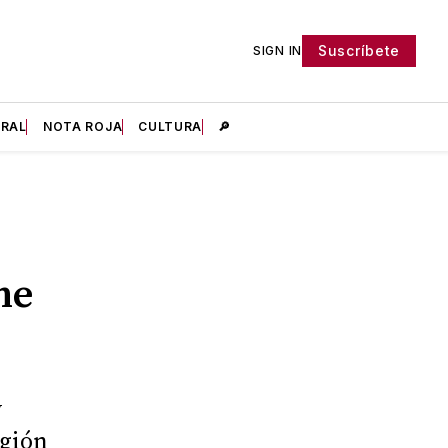
Suscríbete
SIGN IN
IRAL
NOTA ROJA
CULTURA
🔎
he
y
egión