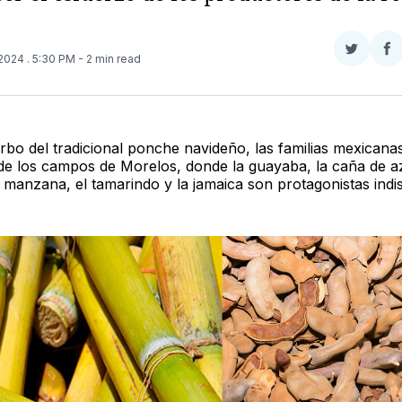
Compar
Co
 2024
. 5:30 PM
- 2 min read
en
e
Twitter
F
rbo del tradicional ponche navideño, las familias mexicana
 de los campos de Morelos, donde la guayaba, la caña de az
a manzana, el tamarindo y la jamaica son protagonistas indis