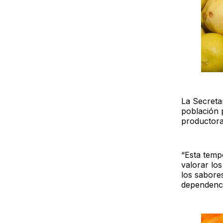
La Secreta
población 
productora
“Esta temp
valorar lo
los sabore
dependenci