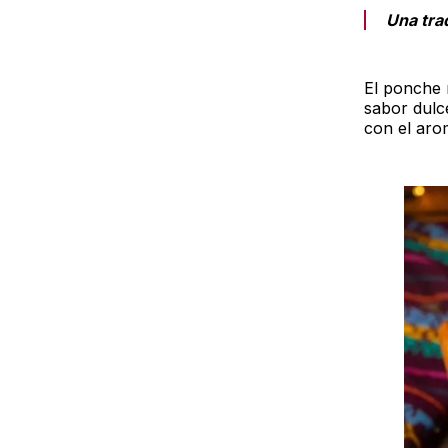
Una tra
El ponche 
sabor dulc
con el aro