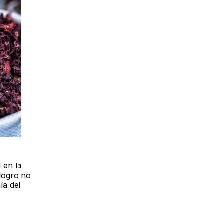
 en la
 logro no
ía del