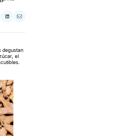
tir
mpartir
Compartir
Compartir
n
en
via
acebook
LinkedIn
Email
s degustan
úcar, el
cutibles.