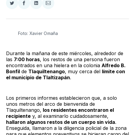
Compartir
Compartir
Compartir
Compartir
en
en
en
via
Twitter
Facebook
LinkedIn
Email
Foto: Xavier Omaña
Durante la mañana de este miércoles, alrededor de
las
7:00 horas
, los restos de una persona fueron
encontrados en una hielera en la colonia
Alfredo B.
Bonfil
de
Tlaquiltenango
, muy cerca del
límite con
el municipio de Tlaltizapán
.
Los primeros informes establecieron que, a solo
unos metros del arco de bienvenida de
Tlaquiltenango,
los residentes encontraron el
recipiente
y, al examinarlo cuidadosamente,
hallaron algunos restos de un cuerpo sin vida
.
Enseguida, llamaron a la diligencia policial de la zona
para que elementos preventivos se hicieran cargo del