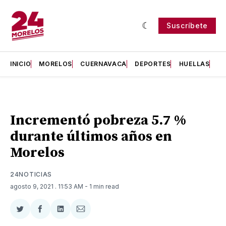
Suscríbete
INICIO
MORELOS
CUERNAVACA
DEPORTES
HUELLAS
H
Incrementó pobreza 5.7 %
durante últimos años en
Morelos
24NOTICIAS
agosto 9, 2021
. 11:53 AM
- 1 min read
Compartir
Compartir
Compartir
Compartir
en
en
en
via