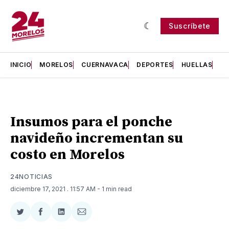
Suscríbete
INICIO
MORELOS
CUERNAVACA
DEPORTES
HUELLAS
H
Insumos para el ponche
navideño incrementan su
costo en Morelos
24NOTICIAS
diciembre 17, 2021
. 11:57 AM
- 1 min read
Compartir
Compartir
Compartir
Compartir
en
en
en
via