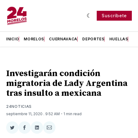
Suscríbete
INICIO
MORELOS
CUERNAVACA
DEPORTES
HUELLAS
H
Investigarán condición
migratoria de Lady Argentina
tras insulto a mexicana
24NOTICIAS
septiembre 11, 2020
. 9:52 AM
- 1 min read
Compartir
Compartir
Compartir
Compartir
en
en
en
via