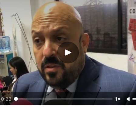
0:22
1×