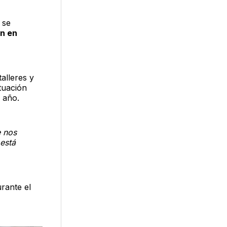
 se
n en
alleres y
tuación
 año.
e nos
 está
rante el