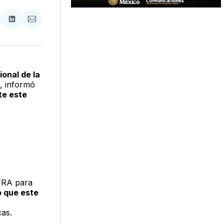
tir
mpartir
Compartir
Compartir
n
en
via
acebook
LinkedIn
Email
onal de la
, informó
te este
TRA para
ó que este
cas.