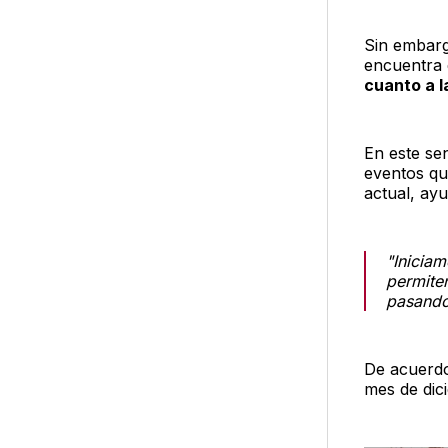
Sin embarg
encuentra 
cuanto a l
En este sen
eventos qu
actual, ay
"Inicia
permiten
pasando 
De acuerdo
mes de dic