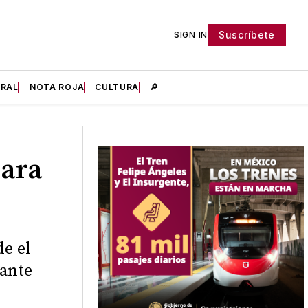
Suscríbete
SIGN IN
IRAL
NOTA ROJA
CULTURA
🔎
para
e el
 ante