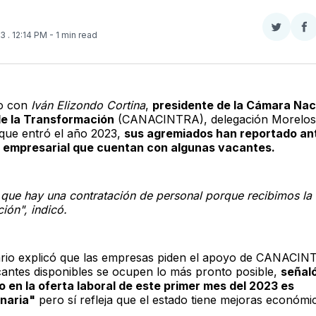
Compar
Co
23
. 12:14 PM
- 1 min read
en
e
Twitter
F
o con
Iván Elizondo Cortina
,
presidente de la Cámara Naci
de la Transformación
(CANACINTRA), delegación Morelos
que entró el año 2023,
sus agremiados han reportado an
 empresarial que cuentan con algunas vacantes.
que hay una contratación de personal porque recibimos la
ión", indicó.
rio explicó que las empresas piden el apoyo de CANACIN
cantes disponibles se ocupen lo más pronto posible,
señal
 en la oferta laboral de este primer mes del 2023 es
naria"
pero sí refleja que el estado tiene mejoras económi