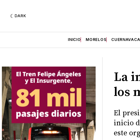
DARK
INICIO
MORELOS
CUERNAVAC
La i
los 
El pre
inicio 
este or