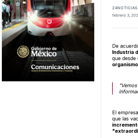
24NOTICIAS
febrero 3, 20
De acuerd
Industria 
que desde 
organismo
"Vemos 
informac
El empresa
que las va
incremento
"extraordi