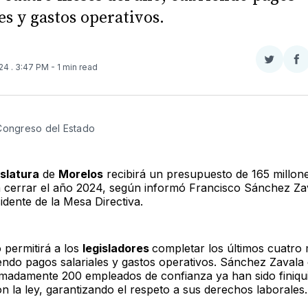
es y gastos operativos.
Compar
Co
024
. 3:47 PM
- 1 min read
en
e
Twitter
F
Congreso del Estado 
islatura
de
Morelos
recibirá un presupuesto de 165 millon
 cerrar el año 2024, según informó Francisco Sánchez Za
idente de la Mesa Directiva.
 permitirá a los
legisladores
completar los últimos cuatro
endo pagos salariales y gastos operativos. Sánchez Zavala
madamente 200 empleados de confianza ya han sido finiqu
n la ley, garantizando el respeto a sus derechos laborales.