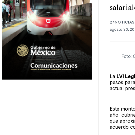
salarial
24NOTICIAS
agosto 30, 2
Foto: 
La
LVI Leg
pesos para
actual pres
Este monto
año, cubri
que aproxi
acuerdo co