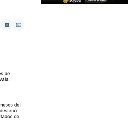
tir
mpartir
Compartir
Compartir
n
en
via
acebook
LinkedIn
Email
es de
vala,
 meses del
 destacó
itados de