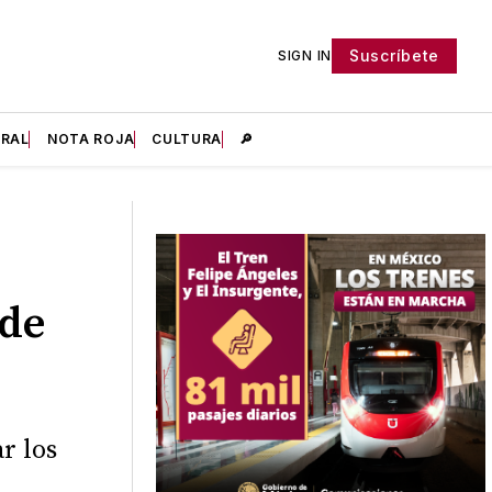
Suscríbete
SIGN IN
IRAL
NOTA ROJA
CULTURA
🔎
 de
r los