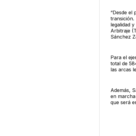
“Desde el p
transición.
legalidad y
Arbitraje 
Sánchez Za
Para el eje
total de 5
las arcas l
Además, Sá
en marcha 
que será e