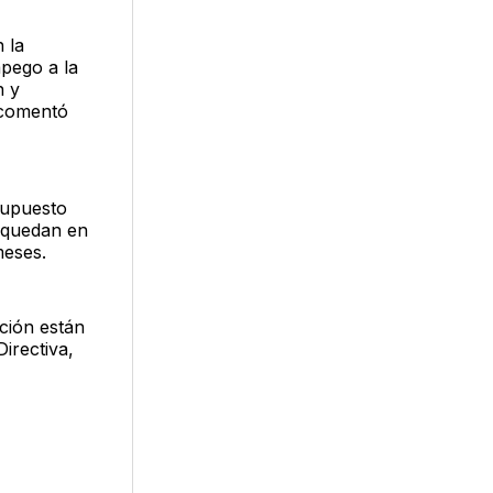
 la
apego a la
n y
 comentó
supuesto
e quedan en
meses.
ción están
irectiva,