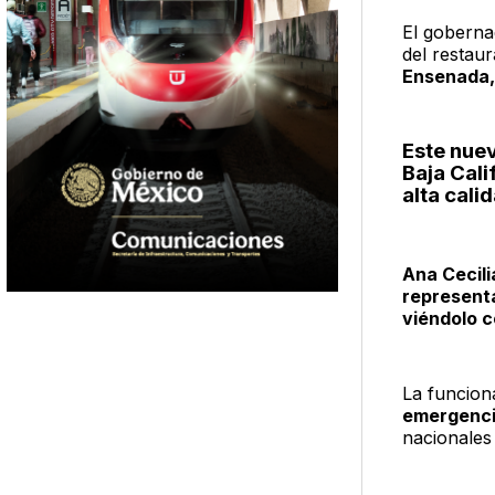
El goberna
del restau
Ensenada, 
Este nuev
Baja Cal
alta cali
Ana Cecili
representa
viéndolo c
La funciona
emergenci
nacionales