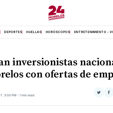
A
DEPORTES
HUELLAS
HORÓSCOPOS
ENTRETENIMIENTO - V
an inversionistas nacion
relos con ofertas de em
Compar
Co
21
. 3:00 PM
- 1 min read
en
e
Twitter
F