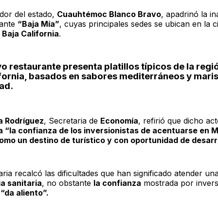
dor del estado,
Cuauhtémoc Blanco Bravo
, apadrinó la i
rante
“Baja Mía”
, cuyas principales sedes se ubican en la 
Baja California
.
o restaurante presenta platillos típicos de la regi
ifornia, basados en sabores mediterráneos y mari
dad.
a Rodríguez
, Secretaria de
Economía
, refirió que dicho ac
 “la confianza de los inversionistas de acentuarse en M
omo un destino de turístico y con oportunidad de desarro
ria recalcó las dificultades que han significado atender un
a sanitaria
, no obstante
la confianza
mostrada por invers
“da aliento”.