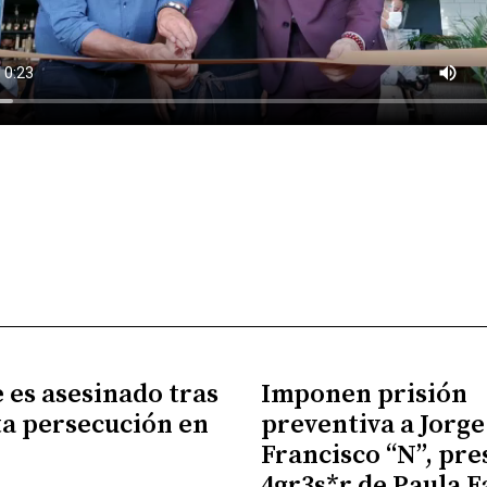
es asesinado tras
Imponen prisión
a persecución en
preventiva a Jorge
Francisco “N”, pr
4gr3s*r de Paula F