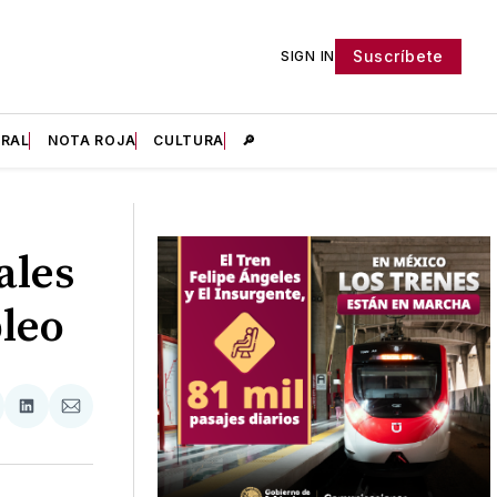
Suscríbete
SIGN IN
IRAL
NOTA ROJA
CULTURA
🔎
ales
pleo
tir
mpartir
Compartir
Compartir
n
en
via
acebook
LinkedIn
Email