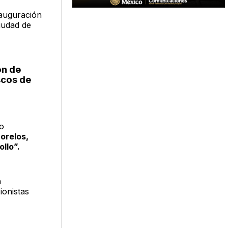
nauguración
ciudad de
ón de
scos de
to
orelos,
llo”.
a
ionistas