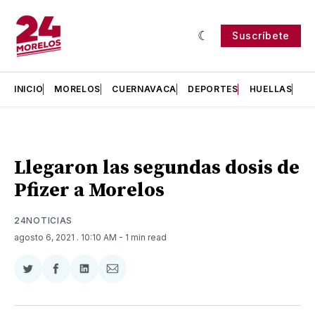
Suscríbete
INICIO
MORELOS
CUERNAVACA
DEPORTES
HUELLAS
H
Llegaron las segundas dosis de
Pfizer a Morelos
24NOTICIAS
agosto 6, 2021
. 10:10 AM
- 1 min read
Compartir
Compartir
Compartir
Compartir
en
en
en
via
Twitter
Facebook
LinkedIn
Email