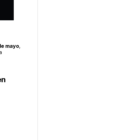
 de mayo
,
a
en