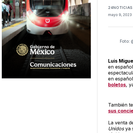
24NOTICIAS
mayo 9, 2023
Foto:
Luis Migue
en español
espectacul
en españo
boletos
, y
También te
sus conci
La venta d
Unidos
ya s