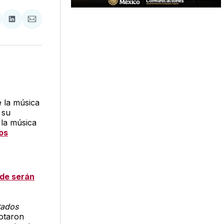
tir
mpartir
Compartir
Compartir
n
en
via
acebook
LinkedIn
Email
 la música
 su
 la música
os
nde serán
tados
gotaron