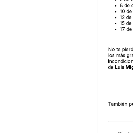
8 de 
10 de
12 de
15 de
17 de
No te pierd
los más gr
incondicio
de
Luis Mi
También pu