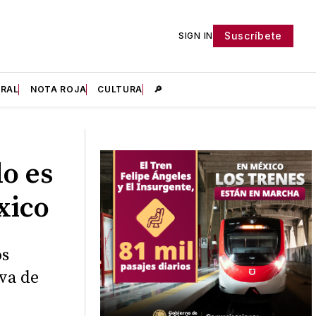
Suscríbete
SIGN IN
IRAL
NOTA ROJA
CULTURA
🔎
o es
xico
os
va de