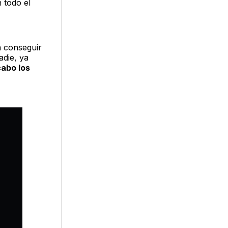
 todo el
a conseguir
die, ya
cabo los