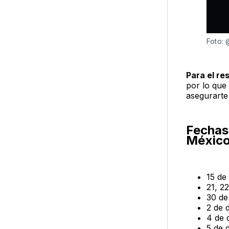
Foto:
Para el re
por lo que
asegurarte
Fechas 
México
15 de
21, 2
30 de
2 de 
4 de 
5 de 