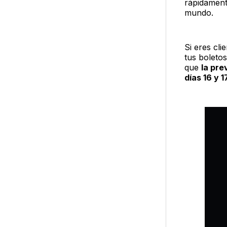
rápidament
mundo.
Si eres cl
tus boleto
que
la pre
días 16 y 