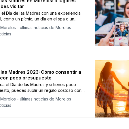
 las Madres en Morelos: 3 lugares
bes visitar
 el Día de las Madres con una experiencia
l, como un pícnic, un día en el spa o un
so restaurante con terraza en el centro de
Morelos - últimas noticias de Morelos
vaca.
ticias
 las Madres 2023: Cómo consentir a
con poco presupuesto
ca el Día de las Madres y si tienes poco
esto, puedes suplir un regalo costoso con
idad y amor.
Morelos - últimas noticias de Morelos
ticias