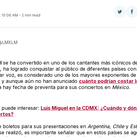
Compar
Co
. 10:06 AM
- 2 min read
en
e
Twitter
F
 @LMXLM
l
se ha convertido en uno de los cantantes más icónicos de
, ha logrado conquistar al público de diferentes países con
ar voz, es considerado uno de los mayores exponentes de
l y aunque aún no han anunciado
cuánto podrían costar l
a hay fecha de preventa para sus conciertos en
México
.
 puede interesar:
Luis Miguel en la CDMX: ¿Cuándo y dó
ertos?
e boletos para sus presentaciones en
Argentina, Chile
y
Es
e realizó, es importante señalar que en estos países se a