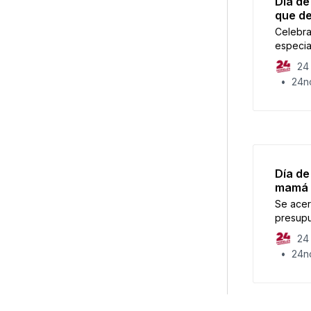
Día de
que de
Celebra
especia
delicio
24 
Cuerna
24no
Día de
mamá 
Se acer
presupu
creativ
24 
24no