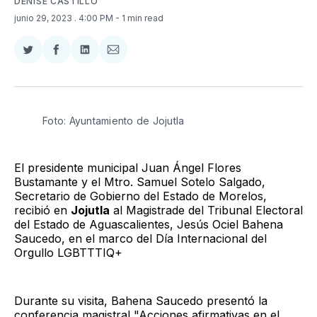
DENISE CASTILLO
junio 29, 2023
. 4:00 PM
- 1 min read
Compartir
Compartir
Compartir
Compartir
en
en
en
via
Twitter
Facebook
LinkedIn
Email
Foto: Ayuntamiento de Jojutla
El presidente municipal Juan Ángel Flores
Bustamante y el Mtro. Samuel Sotelo Salgado,
Secretario de Gobierno del Estado de Morelos,
recibió en
Jojutla
al Magistrade del Tribunal Electoral
del Estado de Aguascalientes, Jesús Ociel Bahena
Saucedo, en el marco del Día Internacional del
Orgullo LGBTTTIQ+
Durante su visita, Bahena Saucedo presentó la
conferencia magistral "Acciones afirmativas en el