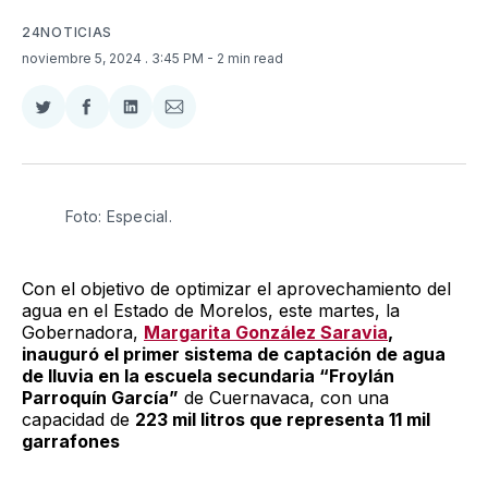
24NOTICIAS
noviembre 5, 2024
. 3:45 PM
- 2 min read
Compartir
Compartir
Compartir
Compartir
en
en
en
via
Twitter
Facebook
LinkedIn
Email
Foto: Especial. 
Con el objetivo de optimizar el aprovechamiento del
agua en el Estado de Morelos, este martes, la
Gobernadora,
Margarita González Saravia
,
inauguró el primer sistema de captación de agua
de lluvia en la escuela secundaria “Froylán
Parroquín García”
de Cuernavaca, con una
capacidad de
223 mil litros que representa 11 mil
garrafones