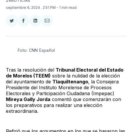
24NOTICIAS
septiembre 6, 2024
. 2:51 PM
- 1 min read
Compartir
Compartir
Compartir
Compartir
en
en
en
via
Twitter
Facebook
LinkedIn
Email
Foto: CNN Español
Tras la resolución del
Tribunal Electoral del Estado
de Morelos (TEEM)
sobre la nulidad de la elección
del ayuntamiento de
Tlaquiltenango
, la Consejera
Presidente del Instituto Morelense de Procesos
Electorales y Participación Ciudadana (Impepac)
Mireya Gally Jorda
comentó que comenzarán con
los preparativos para realizar una elección
extraordinaria.
Refirió que los argumentos en los que se basaron las