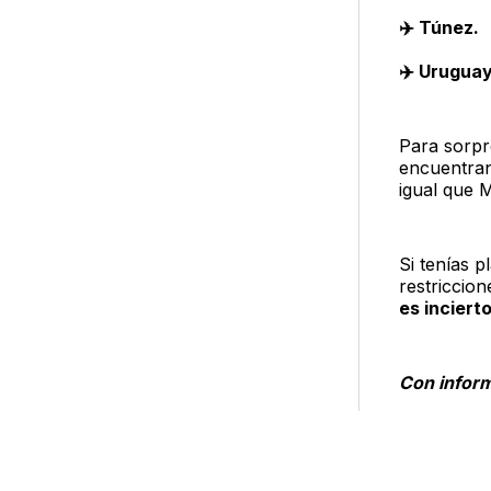
✈️ Túnez.
✈️ Uruguay
Para sorpr
encuentran
igual que 
Si tenías 
restriccio
es incierto
Con inform