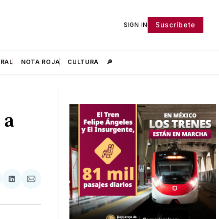
Suscríbete
SIGN IN
IRAL
NOTA ROJA
CULTURA
🔎
 a
tir
mpartir
Compartir
Compartir
n
en
via
acebook
LinkedIn
Email