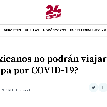
A
DEPORTES
HUELLAS
HORÓSCOPOS
ENTRETENIMIENTO - V
icanos no podrán viajar
pa por COVID-19?
Compar
Co
0
. 3:10 PM
- 1 min read
en
e
Twitter
F