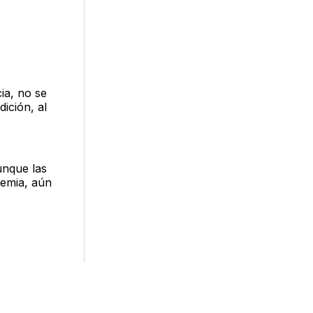
ia, no se
ición, al
unque las
demia, aún