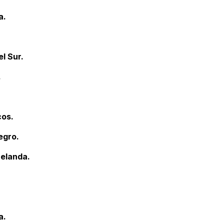
a.
.
el Sur.
.
cos.
egro.
Zelanda.
a.