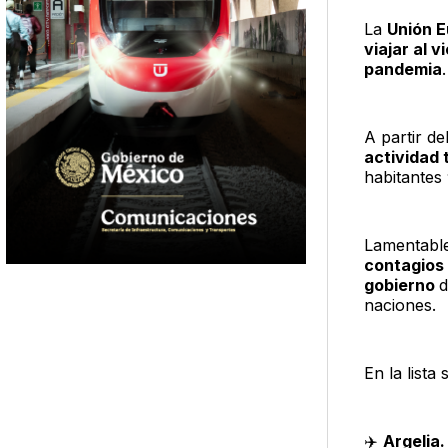
La
Unión 
viajar al v
pandemia
.
A partir de
actividad t
habitantes
Lamentabl
contagios
gobierno
d
naciones.
En la lista
✈️
Argelia.