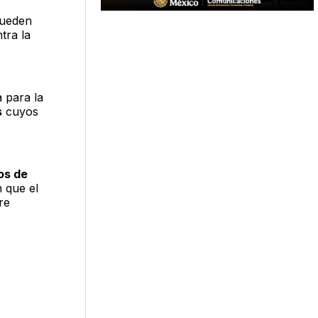
ueden
tra la
 para la
s
cuyos
os de
n que el
re