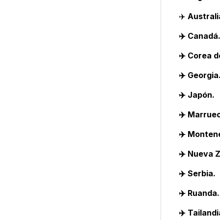
✈️
Australi
✈️ Canadá
✈️ Corea d
✈️ Georgia
✈️ Japón.
✈️ Marrue
✈️ Monten
✈️ Nueva 
✈️ Serbia.
✈️ Ruanda.
✈️ Tailandi