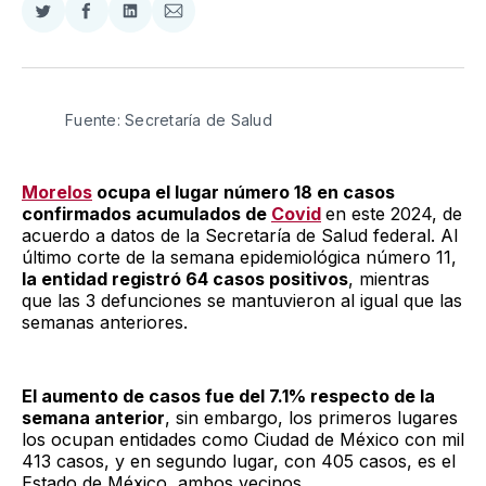
Compartir
Compartir
Compartir
Compartir
en
en
en
via
Twitter
Facebook
LinkedIn
Email
Fuente: Secretaría de Salud
Morelos
ocupa el lugar número 18 en casos
confirmados acumulados de
Covid
en este 2024, de
acuerdo a datos de la Secretaría de Salud federal. Al
último corte de la semana epidemiológica número 11,
la entidad registró 64 casos positivos
, mientras
que las 3 defunciones se mantuvieron al igual que las
semanas anteriores.
El aumento de casos fue del 7.1% respecto de la
semana anterior
, sin embargo, los primeros lugares
los ocupan entidades como Ciudad de México con mil
413 casos, y en segundo lugar, con 405 casos, es el
Estado de México, ambos vecinos.