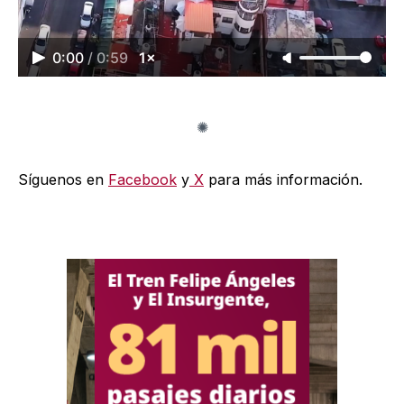
0:00
/
0:59
1×
Síguenos en
Facebook
y
X
para más información.