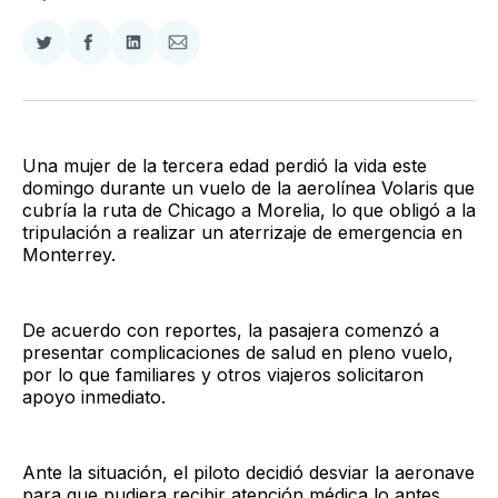
Compartir
Compartir
Compartir
Compartir
en
en
en
via
Twitter
Facebook
LinkedIn
Email
Una mujer de la tercera edad perdió la vida este
domingo durante un vuelo de la aerolínea Volaris que
cubría la ruta de Chicago a Morelia, lo que obligó a la
tripulación a realizar un aterrizaje de emergencia en
Monterrey.
De acuerdo con reportes, la pasajera comenzó a
presentar complicaciones de salud en pleno vuelo,
por lo que familiares y otros viajeros solicitaron
apoyo inmediato.
Ante la situación, el piloto decidió desviar la aeronave
para que pudiera recibir atención médica lo antes