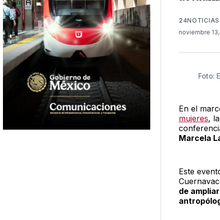
24NOTICIAS
noviembre 13
Foto: 
En el marco
mujeres
, l
conferenci
Marcela L
Este event
Cuernavaca
de ampliar
antropólo