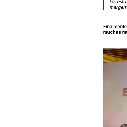
las est
margen”
Finalmente
muchas mu