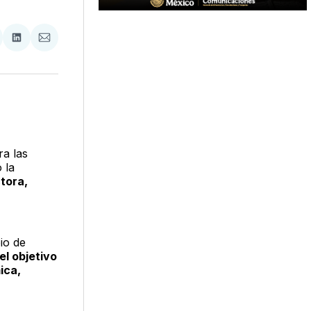
tir
mpartir
Compartir
Compartir
n
en
via
acebook
LinkedIn
Email
ra las
 la
tora,
io de
el objetivo
ica,