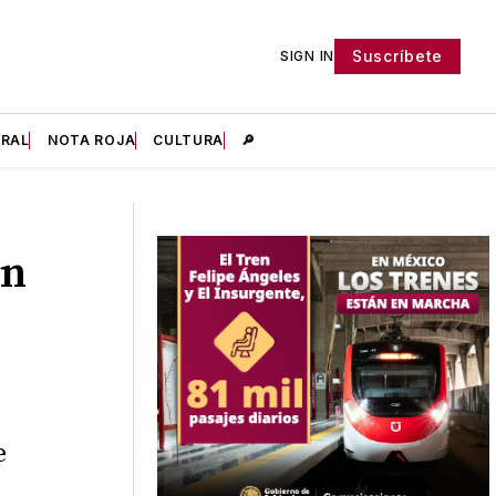
Suscríbete
SIGN IN
IRAL
NOTA ROJA
CULTURA
🔎
an
e