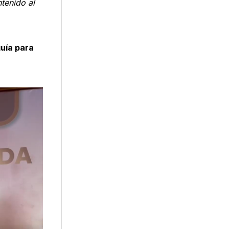
tenido al
guía para