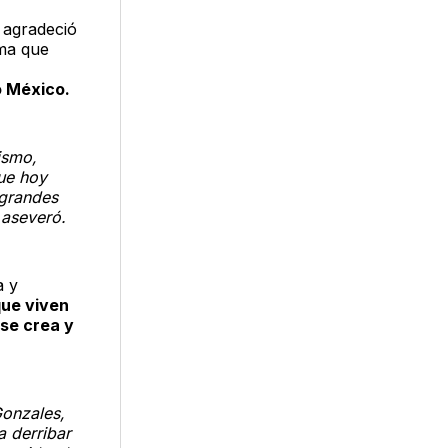
agradeció
ema que
o México.
ismo,
ue hoy
 grandes
 aseveró.
a y
que viven
 se crea y
Gonzales,
a derribar