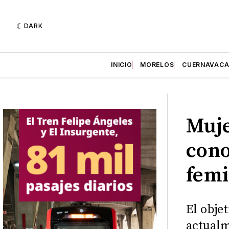
DARK
INICIO
MORELOS
CUERNAVAC
Muje
cono
fem
El obje
actualm