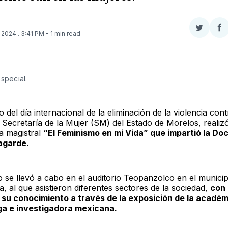
Compar
Co
, 2024
. 3:41 PM
- 1 min read
en
e
Twitter
F
Especial.
 del día internacional de la eliminación de la violencia cont
a Secretaría de la Mujer (SM) del Estado de Morelos, realizó
a magistral
“El Feminismo en mi Vida” que impartió la Doc
agarde.
o se llevó a cabo en el auditorio Teopanzolco en el municip
, al que asistieron diferentes sectores de la sociedad,
con 
 su conocimiento a través de la exposición de la académ
ga e investigadora mexicana.