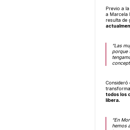
Previo a la
a Marcela 
resulta de 
actualment
“Las mu
porque 
tengamo
concepto
Consideró q
transforma
todos los 
libera.
“En Mor
hemos a