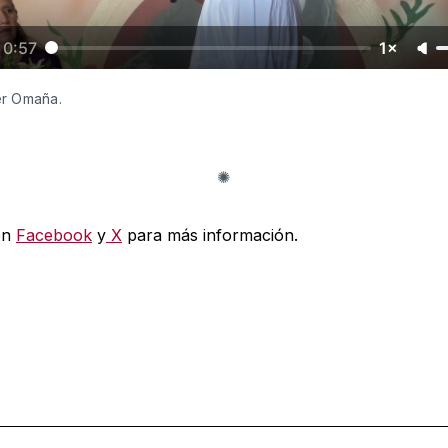
0:57
1×
er Omaña.
en
Facebook
y
X
para más información.