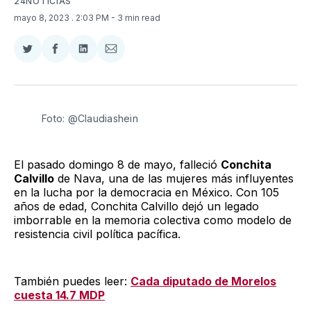
24NOTICIAS
mayo 8, 2023
. 2:03 PM
- 3 min read
Compartir
Compartir
Compartir
Compartir
en
en
en
via
Twitter
Facebook
LinkedIn
Email
Foto: @Claudiashein
El pasado domingo 8 de mayo, falleció
Conchita
Calvillo
de Nava, una de las mujeres más influyentes
en la lucha por la democracia en México. Con 105
años de edad, Conchita Calvillo dejó un legado
imborrable en la memoria colectiva como modelo de
resistencia civil política pacífica.
También puedes leer:
Cada diputado de Morelos
cuesta 14.7 MDP