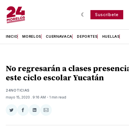
Suscríbete
INICIO
MORELOS
CUERNAVACA
DEPORTES
HUELLAS
H
No regresarán a clases presenci
este ciclo escolar Yucatán
24NOTICIAS
mayo 15, 2020
. 9:16 AM
- 1 min read
Compartir
Compartir
Compartir
Compartir
en
en
en
via
Twitter
Facebook
LinkedIn
Email