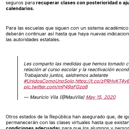
seguros para
recuperar clases con posterioridad o aj
calendarios.
Para las escuelas que siguen con un sistema académico 
deberán continuar así hasta que haya nuevas indicacion
las autoridades estatales.
Les comparto las medidas que hemos tomado c
relación al curso escolar y la reactivación econ
Trabajando juntos, saldremos adelante
#UnidosComoUnoSolo
.
https://t.co/zPRHvKT4y
pic.twitter.com/mP49qFGzq8
— Mauricio Vila (@MauVila)
May 15, 2020
Otros estados de la República han asegurado que, de ig
permanecerán con las clases virtuales hasta que exista
condiciones adecuada
s para que los alumnos y perso