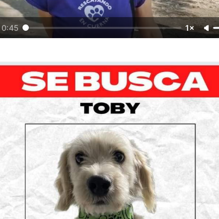
0:45
1×