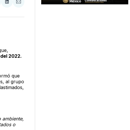
tir
mpartir
Compartir
Compartir
n
en
via
acebook
LinkedIn
Email
que,
 del 2022.
formó que
s, al grupo
lastimados,
o ambiente,
tados o