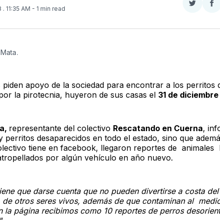
Compar
Co
3
. 11:35 AM
- 1 min read
en
e
Twitter
F
 Mata.
s piden apoyo de la sociedad para encontrar a los perritos 
por la pirotecnia, huyeron de sus casas el
31 de diciembre
ta,
representante del colectivo
Rescatando en Cuerna
, in
y perritos desaparecidos en todo el estado, sino que ademá
olectivo tiene en facebook, llegaron reportes de animales 
 atropellados por algún vehículo en año nuevo.
tiene que darse cuenta que no pueden divertirse a costa del
o de otros seres vivos, además de que contaminan al medi
n la página recibimos como 10 reportes de perros desorien