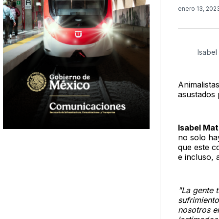
enero 13, 202
Isabel
Animalista
asustados 
Isabel Ma
no solo ha
que este c
e incluso,
"La gente 
sufrimient
nosotros e