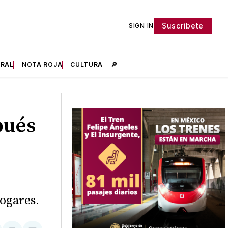
Suscríbete
SIGN IN
IRAL
NOTA ROJA
CULTURA
🔎
pués
ogares.