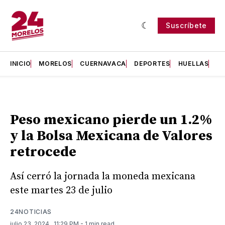
Suscríbete
INICIO
MORELOS
CUERNAVACA
DEPORTES
HUELLAS
H
Peso mexicano pierde un 1.2%
y la Bolsa Mexicana de Valores
retrocede
Así cerró la jornada la moneda mexicana
este martes 23 de julio
24NOTICIAS
julio 23, 2024
. 11:29 PM
- 1 min read