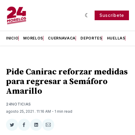
Suscríbete
INICIO
MORELOS
CUERNAVACA
DEPORTES
HUELLAS
H
Pide Canirac reforzar medidas
para regresar a Semáforo
Amarillo
24NOTICIAS
agosto 25, 2021
. 11:16 AM
- 1 min read
Compartir
Compartir
Compartir
Compartir
en
en
en
via