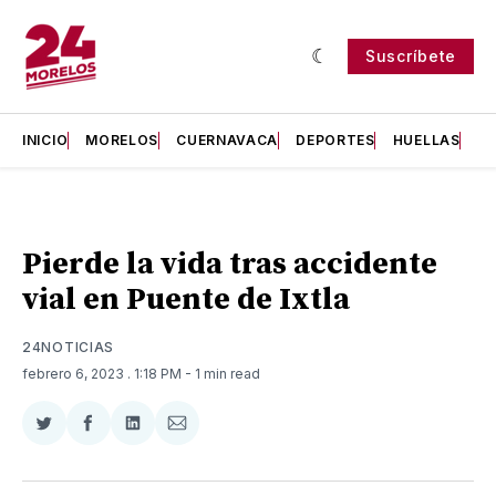
Suscríbete
INICIO
MORELOS
CUERNAVACA
DEPORTES
HUELLAS
H
Pierde la vida tras accidente
vial en Puente de Ixtla
24NOTICIAS
febrero 6, 2023
. 1:18 PM
- 1 min read
Compartir
Compartir
Compartir
Compartir
en
en
en
via
Twitter
Facebook
LinkedIn
Email