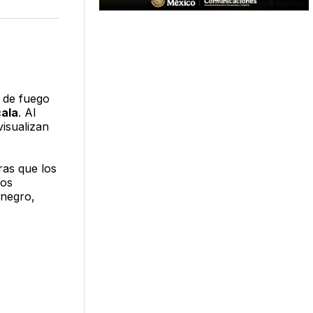
n
en
via
acebook
LinkedIn
Email
a de fuego
ala
. Al
visualizan
ras que los
Los
 negro,