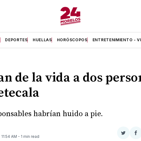
A
DEPORTES
HUELLAS
HORÓSCOPOS
ENTRETENIMIENTO - V
an de la vida a dos perso
etecala
ponsables habrían huido a pie.
Compar
Co
. 11:54 AM
- 1 min read