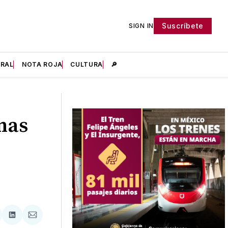
Suscríbete
SIGN IN
IRAL
NOTA ROJA
CULTURA
🔎
nas
tir
mpartir
Compartir
Compartir