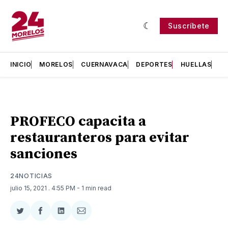
Suscríbete
INICIO
MORELOS
CUERNAVACA
DEPORTES
HUELLAS
H
PROFECO capacita a
restauranteros para evitar
sanciones
24NOTICIAS
julio 15, 2021
. 4:55 PM
- 1 min read
Compartir
Compartir
Compartir
Compartir
en
en
en
via