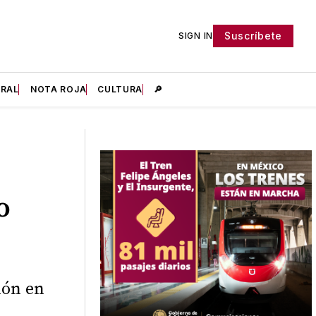
Suscríbete
SIGN IN
IRAL
NOTA ROJA
CULTURA
🔎
o
ión en