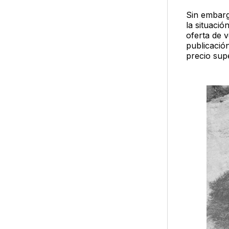
Sin embarg
la situació
oferta de 
publicació
precio supe