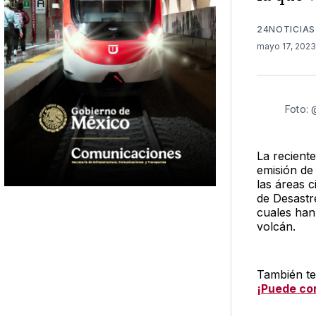
24NOTICIAS
mayo 17, 202
Foto:
La recient
emisión de
las áreas 
de Desastr
cuales han
volcán.
También te
¡Puede cor