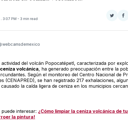
Compar
Co
3
. 3:07 PM
- 3 min read
en
e
Twitter
F
 @webcamsdemexico
e actividad del volcán Popocatépetl, caracterizada por expl
ceniza volcánica
, ha generado preocupación entre la pob
circundantes. Según el monitoreo del Centro Nacional de P
es (CENAPRED), se han registrado 217 exhalaciones, algun
 causado la caída ligera de ceniza en los municipios cercan
 puede interesar:
¿Cómo limpiar la ceniza volcánica de t
roer la pintura!