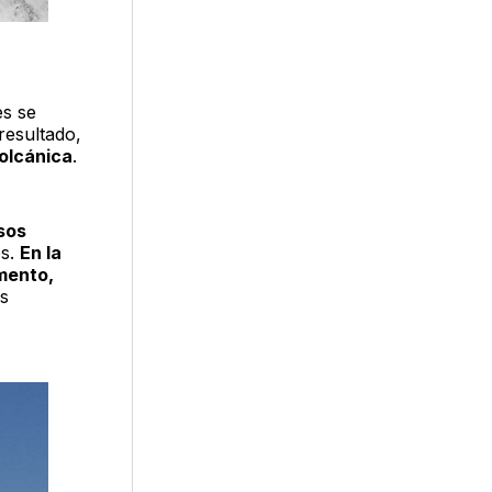
es se
resultado,
olcánica
.
rsos
os.
En la
mento,
es