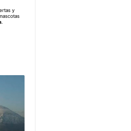
ertas y
 mascotas
a
.