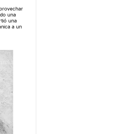
aprovechar
gido una
rtió una
ánica a un