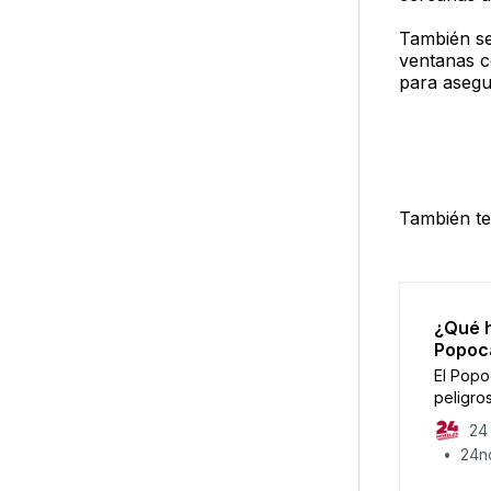
También se 
ventanas c
para asegu
También te
¿Qué h
Popoca
El Popo
peligro
evacuac
24 
24no