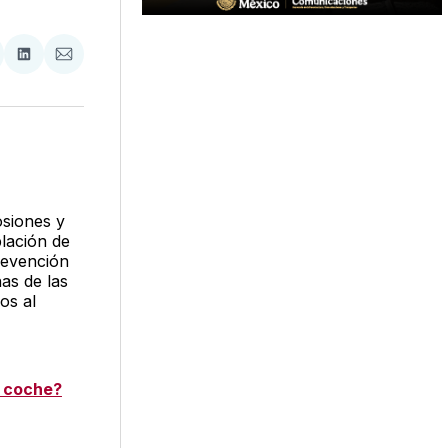
tir
mpartir
Compartir
Compartir
n
en
via
acebook
LinkedIn
Email
osiones y
lación de
revención
as de las
os al
u coche?