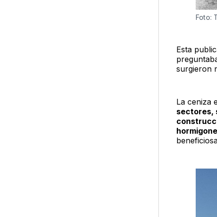
Foto: 
Esta publi
preguntaba
surgieron 
La ceniza 
sectores, 
construcci
hormigone
beneficiosa