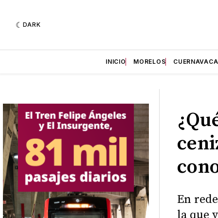
DARK
INICIO
MORELOS
CUERNAVAC
¿Qué
ceni
cono
En rede
la que 