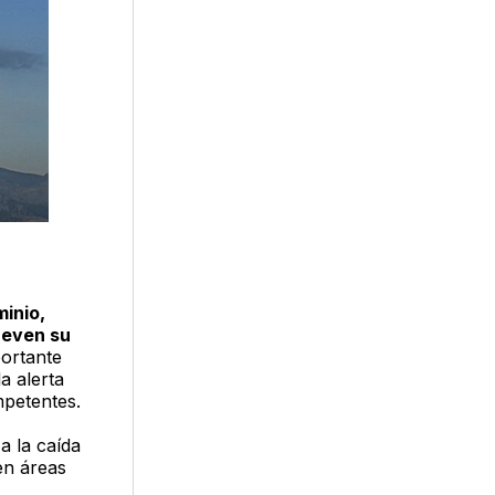
minio,
mueven su
ortante
a alerta
mpetentes.
a la caída
en áreas