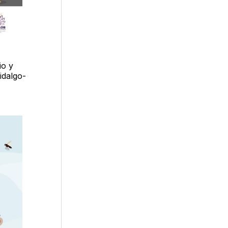
io y
idalgo-