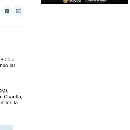
tir
mpartir
Compartir
Compartir
n
en
via
acebook
LinkedIn
Email
08:00 a
ndo las
SM),
e Cuautla,
smiten la