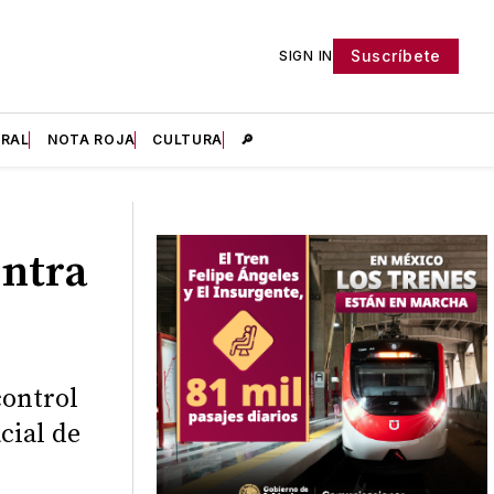
Suscríbete
SIGN IN
IRAL
NOTA ROJA
CULTURA
🔎
ontra
control
cial de