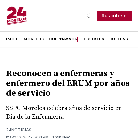
Suscríbete
INICIO
MORELOS
CUERNAVACA
DEPORTES
HUELLAS
H
Reconocen a enfermeras y
enfermero del ERUM por años
de servicio
SSPC Morelos celebra años de servicio en
Día de la Enfermería
24NOTICIAS
mayo 13, 2025
. 8:21 PM
- 1 min read