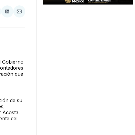
tir
mpartir
Compartir
Compartir
n
en
via
acebook
LinkedIn
Email
el Gobierno
Contadores
cación que
ación de su
es,
r Acosta,
ente del