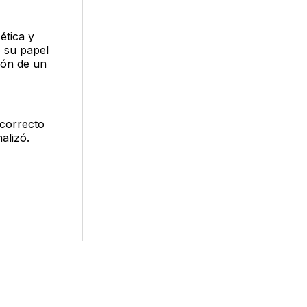
ética y
o su papel
ión de un
 correcto
alizó.