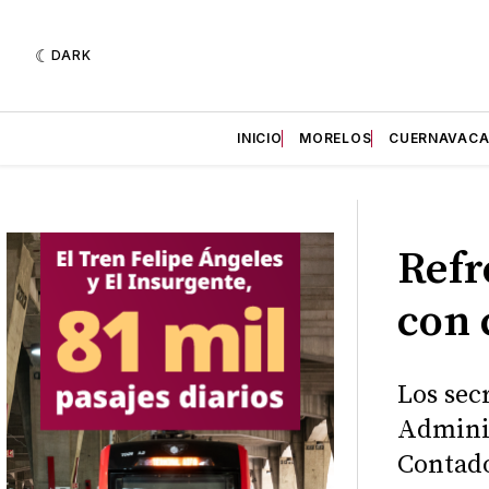
DARK
INICIO
MORELOS
CUERNAVAC
Refr
con 
Los sec
Adminis
Contado