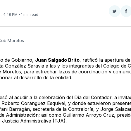
Compar
Co
5
. 4:48 PM
- 1 min read
en
e
Twitter
F
 Gob Morelos
rio de Gobierno,
Juan Salgado Brito
, ratificó la apertura d
ta González Saravia a las y los integrantes del Colegio de 
e Morelos, para estrechar lazos de coordinación y comuni
onar al desarrollo de la entidad.
esó al acudir a la celebración del Día del Contador, a invit
, Roberto Coranguez Esquivel, y donde estuvieron present
Pani Barragán, secretaria de la Contraloría, y Jorge Salaza
 de Administración; así como Guillermo Arroyo Cruz, presid
 Justicia Administrativa (TJA).