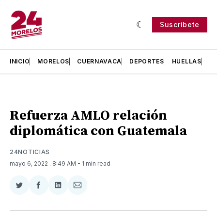
Suscríbete
INICIO
MORELOS
CUERNAVACA
DEPORTES
HUELLAS
H
Refuerza AMLO relación
diplomática con Guatemala
24NOTICIAS
mayo 6, 2022
. 8:49 AM
- 1 min read
Compartir
Compartir
Compartir
Compartir
en
en
en
via
Twitter
Facebook
LinkedIn
Email