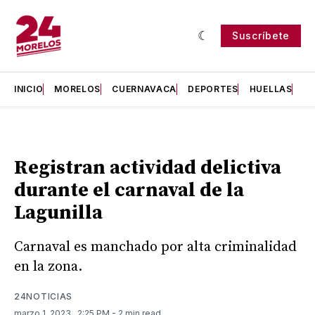
Suscríbete
INICIO
MORELOS
CUERNAVACA
DEPORTES
HUELLAS
H
Registran actividad delictiva
durante el carnaval de la
Lagunilla
Carnaval es manchado por alta criminalidad
en la zona.
24NOTICIAS
marzo 1, 2023
. 2:25 PM
- 2 min read