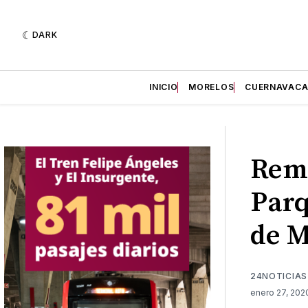
DARK
INICIO
MORELOS
CUERNAVAC
Remo
Parq
de M
24NOTICIAS
enero 27, 20