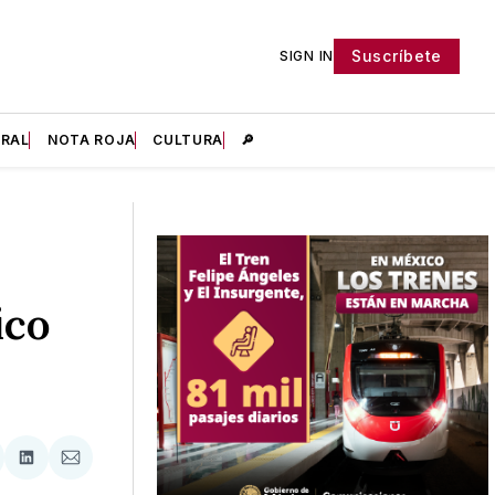
Suscríbete
SIGN IN
IRAL
NOTA ROJA
CULTURA
🔎
ico
tir
mpartir
Compartir
Compartir
n
en
via