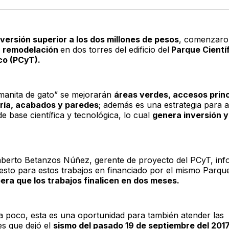
Twitter
F
nversión superior a los dos millones de pesos
, comenzaro
e
remodelación
en dos torres del edificio del
Parque Científ
co (PCyT).
manita de gato” se mejorarán
áreas verdes, accesos princ
ía, acabados y paredes
; además es una estrategia para a
e base científica y tecnológica, lo cual
genera inversión 
erto Betanzos Núñez, gerente de proyecto del PCyT, in
esto para estos trabajos en financiado por el mismo Parque
era que los trabajos finalicen en dos meses.
ra poco, esta es una oportunidad para también atender las
es que dejó el
sismo del pasado 19 de septiembre del 2017