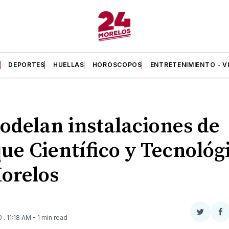
A
DEPORTES
HUELLAS
HORÓSCOPOS
ENTRETENIMIENTO - V
delan instalaciones de
ue Científico y Tecnológ
orelos
Compar
Co
20
. 11:18 AM
- 1 min read
en
e