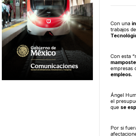
Con una
i
trabajos d
Tecnológi
Con esta “
mamposter
empresas d
empleos.
Ángel Humb
el presupu
que
se esp
Por si fue
afectacion