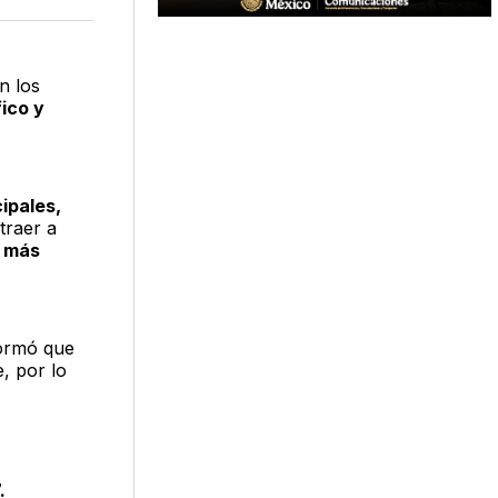
acebook
LinkedIn
Email
n los
ico y
ipales,
traer a
y más
formó que
, por lo
.