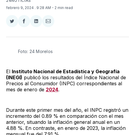
24NOTICIAS
febrero 9, 2024
. 9:28 AM
- 2 min read
Compartir
Compartir
Compartir
Compartir
en
en
en
via
Twitter
Facebook
LinkedIn
Email
Foto: 24 Morelos
El
Instituto Nacional de Estadística y Geografía
(INEGI)
publicó los resultados del Índice Nacional de
Precios al Consumidor (INPC) correspondientes al
mes de enero de
2024
.
Durante este primer mes del año, el INPC registró un
incremento del 0.89 % en comparación con el mes
anterior, situando la inflación general anual en un
4.88 %. En contraste, en enero de 2023, la inflación
mensual fue del 7.91 %.