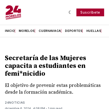
Suscríbete
INICIO
MORELOS
CUERNAVACA
DEPORTES
HUELLAS
H
Secretaría de las Mujeres
capacita a estudiantes en
femi*nicidio
El objetivo de prevenir estas problemáticas
desde la formación académica.
24NOTICIAS
diciembre 6, 2024
. 4:08 PM
- 1 min read