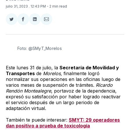
julio 31, 2023
. 12:43 PM
- 2 min read
Compartir
Compartir
Compartir
Compartir
en
en
en
via
Twitter
Facebook
LinkedIn
Email
Foto: @SMyT_Morelos
Este lunes 31 de julio, la
Secretaría de Movilidad y
Transportes
de
Morelos,
finalmente logró
normalizar sus operaciones en las oficinas luego de
varios meses de suspensión de trámites.
Ricardo
Rendón Montealegre
, portavoz de la dependencia,
expresó su satisfacción por haber logrado reactivar
el servicio después de un largo periodo de
adaptación virtual.
También te puede interesar:
SMYT: 29 operadores
dan positivo a prueba de toxicología