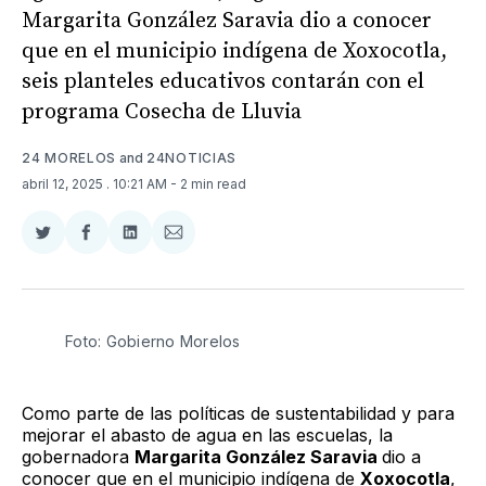
Margarita González Saravia dio a conocer
que en el municipio indígena de Xoxocotla,
seis planteles educativos contarán con el
programa Cosecha de Lluvia
24 MORELOS
and
24NOTICIAS
abril 12, 2025
. 10:21 AM
- 2 min read
Compartir
Compartir
Compartir
Compartir
en
en
en
via
Twitter
Facebook
LinkedIn
Email
Foto: Gobierno Morelos 
Como parte de las políticas de sustentabilidad y para
mejorar el abasto de agua en las escuelas, la
gobernadora
Margarita González Saravia
dio a
conocer que en el municipio indígena de
Xoxocotla
,