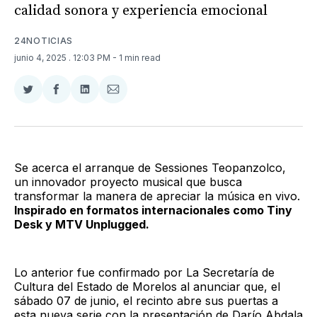
calidad sonora y experiencia emocional
24NOTICIAS
junio 4, 2025
. 12:03 PM
- 1 min read
Compartir
Compartir
Compartir
Compartir
en
en
en
via
Twitter
Facebook
LinkedIn
Email
Se acerca el arranque de Sessiones Teopanzolco,
un innovador proyecto musical que busca
transformar la manera de apreciar la música en vivo.
Inspirado en formatos internacionales como Tiny
Desk y MTV Unplugged.
Lo anterior fue confirmado por La Secretaría de
Cultura del Estado de Morelos al anunciar que, el
sábado 07 de junio, el recinto abre sus puertas a
esta nueva serie con la presentación de Darío Abdala