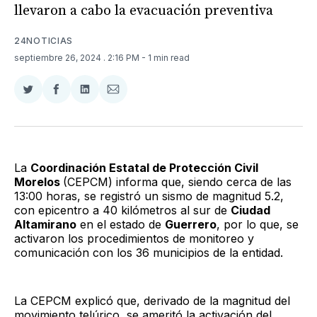
llevaron a cabo la evacuación preventiva
24NOTICIAS
septiembre 26, 2024
. 2:16 PM
- 1 min read
Compartir
Compartir
Compartir
Compartir
en
en
en
via
Twitter
Facebook
LinkedIn
Email
La
Coordinación Estatal de Protección Civil
Morelos
(CEPCM) informa que, siendo cerca de las
13:00 horas, se registró un sismo de magnitud 5.2,
con epicentro a 40 kilómetros al sur de
Ciudad
Altamirano
en el estado de
Guerrero
, por lo que, se
activaron los procedimientos de monitoreo y
comunicación con los 36 municipios de la entidad.
La CEPCM explicó que, derivado de la magnitud del
movimiento telúrico, se ameritó la activación del