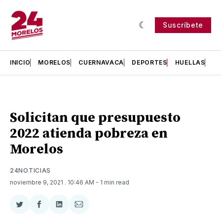
Suscríbete
INICIO
MORELOS
CUERNAVACA
DEPORTES
HUELLAS
H
Solicitan que presupuesto
2022 atienda pobreza en
Morelos
24NOTICIAS
noviembre 9, 2021
. 10:46 AM
- 1 min read
Compartir
Compartir
Compartir
Compartir
en
en
en
via