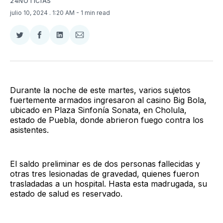
24NOTICIAS
julio 10, 2024
. 1:20 AM
- 1 min read
Compartir
Compartir
Compartir
Compartir
en
en
en
via
Twitter
Facebook
LinkedIn
Email
Durante la noche de este martes, varios sujetos
fuertemente armados ingresaron al casino Big Bola,
ubicado en Plaza Sinfonía Sonata, en Cholula,
estado de Puebla, donde abrieron fuego contra los
asistentes.
El saldo preliminar es de dos personas fallecidas y
otras tres lesionadas de gravedad, quienes fueron
trasladadas a un hospital. Hasta esta madrugada, su
estado de salud es reservado.