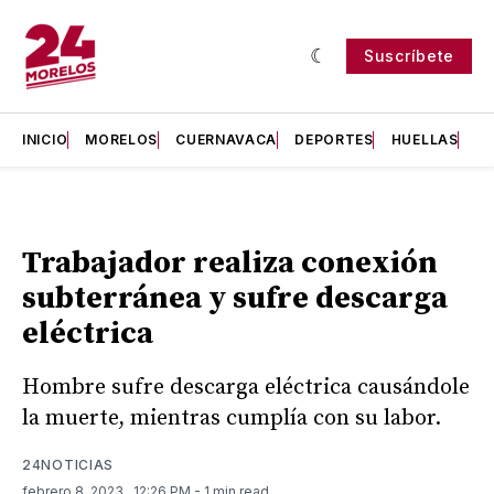
Suscríbete
INICIO
MORELOS
CUERNAVACA
DEPORTES
HUELLAS
H
Trabajador realiza conexión
subterránea y sufre descarga
eléctrica
Hombre sufre descarga eléctrica causándole
la muerte, mientras cumplía con su labor.
24NOTICIAS
febrero 8, 2023
. 12:26 PM
- 1 min read