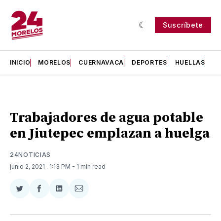
Suscríbete
INICIO
MORELOS
CUERNAVACA
DEPORTES
HUELLAS
H
Trabajadores de agua potable
en Jiutepec emplazan a huelga
24NOTICIAS
junio 2, 2021
. 1:13 PM
- 1 min read
Compartir
Compartir
Compartir
Compartir
en
en
en
via
Twitter
Facebook
LinkedIn
Email